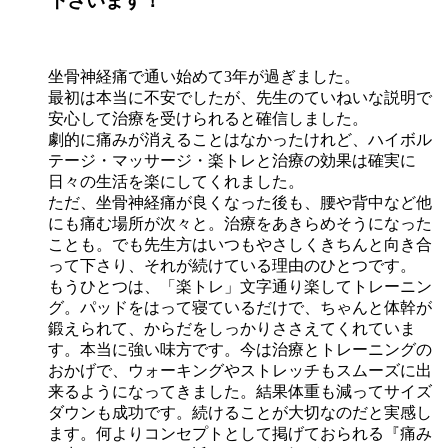
下さいます！
坐骨神経痛で通い始めて3年が過ぎました。
最初は本当に不安でしたが、先生のていねいな説明で
安心して治療を受けられると確信しました。
劇的に痛みが消えることはなかったけれど、ハイボル
テージ・マッサージ・楽トレと治療の効果は確実に
日々の生活を楽にしてくれました。
ただ、坐骨神経痛が良くなった後も、腰や背中など他
にも痛む場所が次々と。治療をあきらめそうになった
ことも。でも先生方はいつもやさしくきちんと向き合
って下さり、それが続けている理由のひとつです。
もうひとつは、「楽トレ」文字通り楽してトレーニン
グ。パッドをはって寝ているだけで、ちゃんと体幹が
鍛えられて、からだをしっかりささえてくれていま
す。本当に強い味方です。今は治療とトレーニングの
おかげで、ウォーキングやストレッチもスムーズに出
来るようになってきました。結果体重も減ってサイズ
ダウンも成功です。続けることが大切なのだと実感し
ます。何よりコンセプトとして掲げておられる『痛み