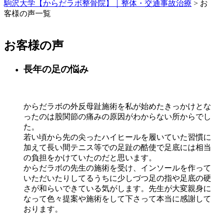
駒沢大学【からだラボ整骨院】｜整体・交通事故治療
>
お
客様の声一覧
お客様の声
長年の足の悩み
からだラボの外反母趾施術を私が始めたきっかけとな
ったのは股関節の痛みの原因がわからない所からでし
た。
若い頃から先の尖ったハイヒールを履いていた習慣に
加えて長い間テニス等での足趾の酷使で足底には相当
の負担をかけていたのだと思います。
からだラボの先生の施術を受け、インソールを作って
いただいたりしてるうちに少しづつ足の指や足底の硬
さが和らいできている気がします。先生が大変親身に
なって色々提案や施術をして下さって本当に感謝して
おります。