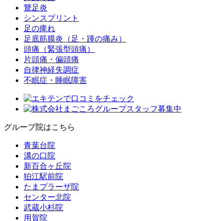
鵞足炎
シンスプリント
足の痺れ
足底筋膜炎（足・踵の痛み）
頭痛（緊張型頭痛）
片頭痛・偏頭痛
自律神経失調症
不眠症・睡眠障害
グループ院はこちら
青葉台院
溝の口院
新百合ヶ丘院
狛江駅前院
たまプラーザ院
センター北院
武蔵小杉院
用賀院