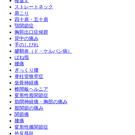
寝違え
ストレートネック
肩こり
四十肩・五十肩
顎関節症
胸郭出口症候群
背中の痛み
手のしびれ
腱鞘炎（ド・ケルバン病）
ばね指
腰痛
ぎっくり腰
脊柱管狭窄症
坐骨神経痛
椎間板ヘルニア
変形性股関節症
肋間神経痛・胸部の痛み
股関節の痛み
関節痛
膝痛
変形性膝関節症
外反母趾