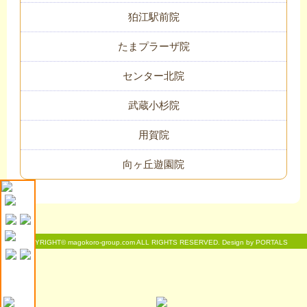
狛江駅前院
たまプラーザ院
センター北院
武蔵小杉院
用賀院
向ヶ丘遊園院
COPYRIGHT© magokoro-group.com ALL RIGHTS RESERVED. Design by PORTALS