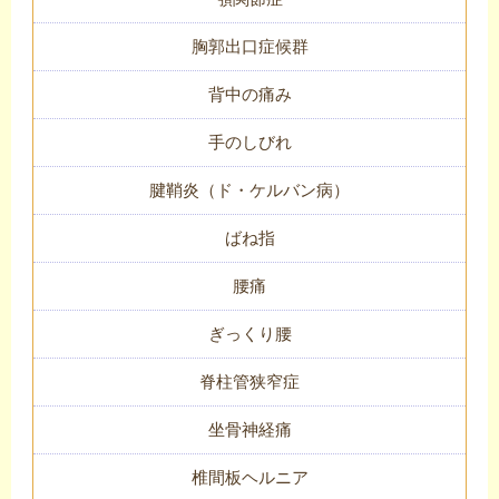
胸郭出口症候群
背中の痛み
手のしびれ
腱鞘炎（ド・ケルバン病）
ばね指
腰痛
ぎっくり腰
脊柱管狭窄症
坐骨神経痛
椎間板ヘルニア