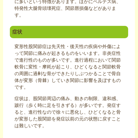
に多いという特徴があります。ほかにペルテス病、
特発性大腿骨頭壊死症、関節唇損傷などがありま
す。
症状
変形性股関節症は先天性・後天性の疾病や外傷によ
って関節に痛みが起きるものをいいます。非炎症性
で進行性のものが多いです。進行過程において関節
軟骨に変性・摩耗が起こり、ひどくなると関節軟骨
の周囲に過剰な骨ができたりしぶつかることで骨自
体が変形（骨棘）していき関節に影響を及ぼすもの
です。
症状は、股関節周辺の痛み、動きの制限、違和感、
跛行（歩く時に足を引きずる）が多いです。発症す
ると、進行性なので徐々に悪化し、ひどくなると骨
が変形した股関節を発症以前の元の状態に戻すこと
は難しいです。