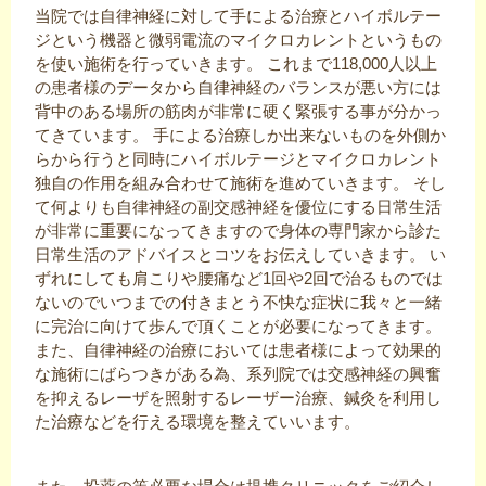
当院では自律神経に対して手による治療とハイボルテー
ジという機器と微弱電流のマイクロカレントというもの
を使い施術を行っていきます。 これまで118,000人以上
の患者様のデータから自律神経のバランスが悪い方には
背中のある場所の筋肉が非常に硬く緊張する事が分かっ
てきています。 手による治療しか出来ないものを外側か
らから行うと同時にハイボルテージとマイクロカレント
独自の作用を組み合わせて施術を進めていきます。 そし
て何よりも自律神経の副交感神経を優位にする日常生活
が非常に重要になってきますので身体の専門家から診た
日常生活のアドバイスとコツをお伝えしていきます。 い
ずれにしても肩こりや腰痛など1回や2回で治るものでは
ないのでいつまでの付きまとう不快な症状に我々と一緒
に完治に向けて歩んで頂くことが必要になってきます。
また、自律神経の治療においては患者様によって効果的
な施術にばらつきがある為、系列院では交感神経の興奮
を抑えるレーザを照射するレーザー治療、鍼灸を利用し
た治療などを行える環境を整えていいます。